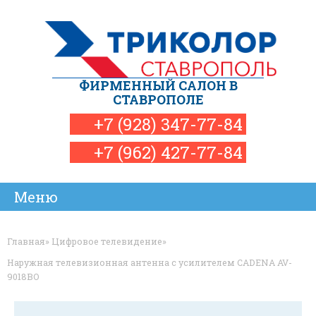
ФИРМЕННЫЙ САЛОН В
СТАВРОПОЛЕ
+7 (928) 347-77-84
+7 (962) 427-77-84
Наши магазины
Установка
Помощь
Новости
Ремонт
Товары
Статьи
Обмен
Акции
Главная
»
Цифровое телевидение
»
Наружная телевизионная антенна с усилителем CADENA AV-
9018BO